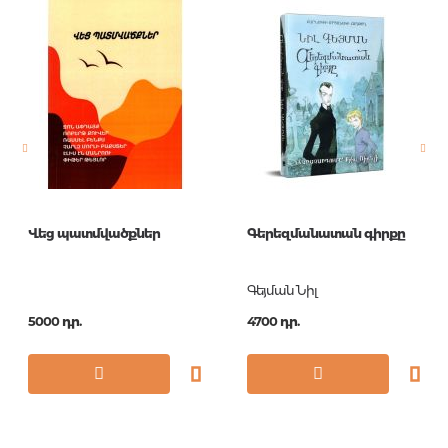
Հրատարակիչ
Эксмо
Լեզու
Русский
Նորույթ
ոչ
Էջերի քանակ
320
Կազմ
О
Չափս
76x100/32
Վեց պատմվածքներ
Գերեզմանատան գիրքը
Հրատ. տարեթիվ
2018
Շարք
Pocket book
Գեյման Նիլ
(обложка
5000 դր.
4700 դր.
ISBN
978-5-04-091477-7