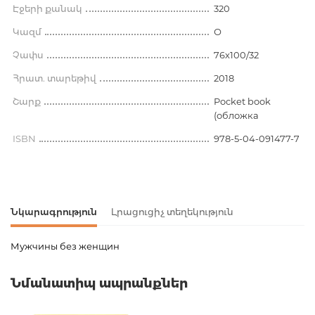
Էջերի քանակ
320
Կազմ
О
Չափս
76x100/32
Հրատ. տարեթիվ
2018
Շարք
Pocket book
(обложка
ISBN
978-5-04-091477-7
Նկարագրություն
Լրացուցիչ տեղեկություն
Мужчины без женщин
Ապրանքի կոդ
00-00079105
Նմանատիպ ապրանքներ
Քաշ
0.163000
Բարկոդ
9785040914777