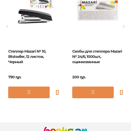
Էջերի քանակ
0
Հրատ. տարեթիվ
1
ISBN
LSn_39500
Степлер Mazari № 10,
Скобы для степлера Mazari
Btstseller, 12 листов,
№ 24/6, 1000шт.,
Черный
оцинкованные
790 դր.
200 դր.