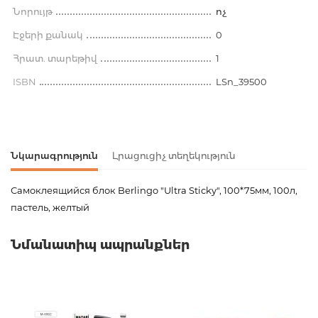
Նորույթ
ոչ
Էջերի քանակ
0
Հրատ. տարեթիվ
1
ISBN
LSn_39500
Նկարագրություն
Լրացուցիչ տեղեկություն
Самоклеящийся блок Berlingo "Ultra Sticky", 100*75мм, 100л,
пастель, желтый
Ապրանքի կոդ
00-00078214
Նմանատիպ ապրանքներ
Քաշ
0.030000
Բարկոդ
4260107493631
Հրատարակիչ
Berlingo
Նորույթ
ոչ