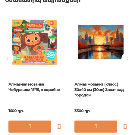
Նմանատիպ ապրանքներ
Алмазная мозаика
Алмаз мозаика (класс.)
Чебурашка 15*15, в коробке
30х40 см (30цв) Закат над
городом
1600 դր.
3500 դր.