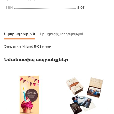
ISBN
5-05
Նկարագրություն
Լրացուցիչ տեղեկություն
Открытки Miland 5-05 мини
Ապրանքի կոդ
00-00074898
Նմանատիպ ապրանքներ
Քաշ
0.000000
Նորույթ
ոչ
Էջերի քանակ
0
Հրատ. տարեթիվ
1
ISBN
5-05