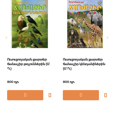
Հրատարակիչ
АСТ
Լեզու
Русский
Նորույթ
ոչ
Էջերի քանակ
288
Կազմ
О
Չափս
84x108/32
Ուսուցողական քարտեր
Ուսուցողական քարտեր
Հրատ. տարեթիվ
2018
ճանաչիր թռչուններին (Մ․
ճանաչիր կենդանիներին
Դ․)
(Մ․Դ․)
Շարք
Прикладная
психология
800 դր.
800 դր.
ISBN
978-5-17-107460-9