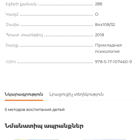
Էջերի քանակ
288
Կազմ
О
Չափս
84x108/32
Հրատ. տարեթիվ
2018
Շարք
Прикладная
психология
ISBN
978-5-17-107460-9
Նկարագրություն
Լրացուցիչ տեղեկություն
5 методов воспитания детей
Ապրանքի կոդ
00-00075016
Նմանատիպ ապրանքներ
Քաշ
0.230000
Բարկոդ
9785171074609