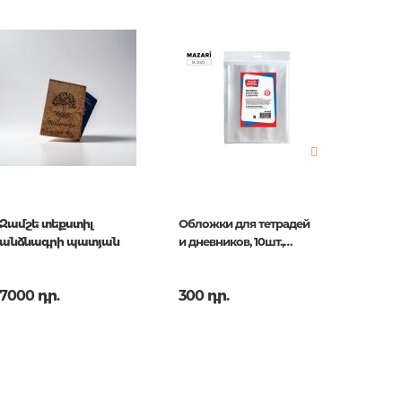
երը.
ն.
 հարցեր
Զամշե տեքստիլ
Обложки для тетрадей
Обложк
անձնագրի պատյան
и дневников, 10шт.,
и дневн
50мкм
110мкм
7000 դր.
300 դր.
100 դր
ր