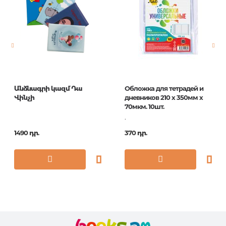
Էջերի քանակ
0
Հրատ. տարեթիվ
1
ISBN
201786
Անձնագրի կազմ Դա
Обложка для тетрадей и
Վինչի
дневников 210 х 350мм х
70мкм. 10шт.
.
1490 դր.
370 դր.