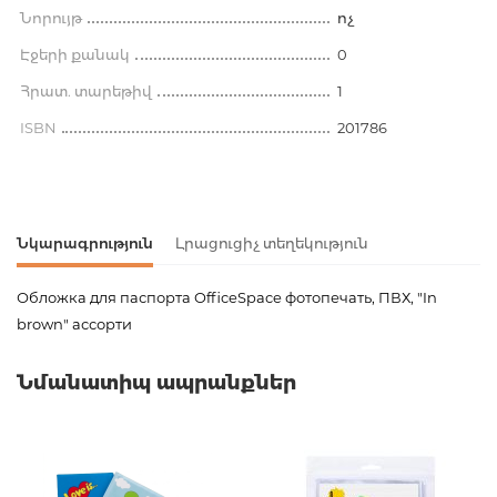
Նորույթ
ոչ
Էջերի քանակ
0
Հրատ. տարեթիվ
1
ISBN
201786
Նկարագրություն
Լրացուցիչ տեղեկություն
Обложка для паспорта OfficeSpace фотопечать, ПВХ, "In
brown" ассорти
Ապրանքի կոդ
00-00078049
Նմանատիպ ապրանքներ
Քաշ
0.000000
Բարկոդ
4680211084158
Հրատարակիչ
Спейс
Նորույթ
ոչ