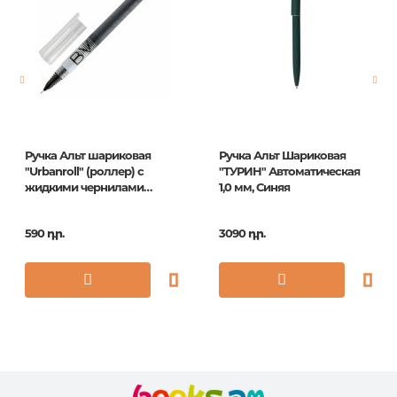
Էջերի քանակ
0
Հրատ. տարեթիվ
1
ISBN
CBp_05255
Ручка Альт шариковая
Ручка Альт Шариковая
"Urbanroll" (роллер) с
"ТУРИН" Автоматическая
жидкими чернилами
1,0 мм, Синяя
черная, 0,5мм
590 դր.
3090 դր.