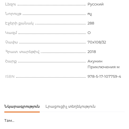
Լեզու
Русский
Նորույթ
ոչ
Էջերի քանակ
288
Կազմ
О
Չափս
70x108/32
Հրատ. տարեթիվ
2018
Շարք
Акунин
Приключения м
ISBN
978-5-17-107759-4
Նկարագրություն
Լրացուցիչ տեղեկություն
Там...
Ապրանքի կոդ
00-00073947