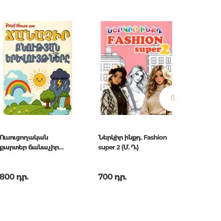
երը.
ն.
 հարցեր
Ուսուցողական
Ներկիր ինքդ․ Fashion
Ներկիր 
քարտեր ճանաչիր
super 2 (Մ. Դ.)
super 1 (
բնության երևույթները
(Մ․Դ․)
800 դր.
700 դր.
700 դր
ր