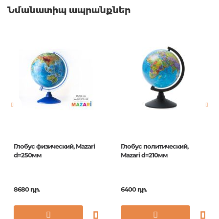
Նմանատիպ ապրանքներ
Глобус физический, Mazari
Глобус политический,
d=250мм
Mazari d=210мм
8680 դր.
6400 դր.