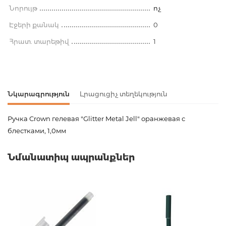
Նորույթ
ոչ
Էջերի քանակ
0
Հրատ. տարեթիվ
1
Նկարագրություն
Լրացուցիչ տեղեկություն
Ручка Crown гелевая "Glitter Metal Jell" оранжевая с
блестками, 1,0мм
Ապրանքի կոդ
00-00078161
Նմանատիպ ապրանքներ
Քաշ
0.000000
Բարկոդ
8803654013813
Հրատարակիչ
Crown Publishers
Նորույթ
ոչ
Էջերի քանակ
0