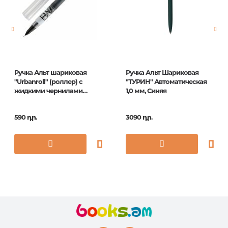
Հրատ. տարեթիվ
1
Ручка Альт шариковая
Ручка Альт Шариковая
"Urbanroll" (роллер) с
"ТУРИН" Автоматическая
жидкими чернилами
1,0 мм, Синяя
черная, 0,5мм
590 դր.
3090 դր.