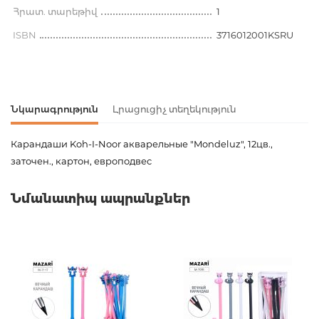
Հրատ. տարեթիվ
1
ISBN
3716012001KSRU
Նկարագրություն
Լրացուցիչ տեղեկություն
Карандаши Koh-I-Noor акварельные "Mondeluz", 12цв.,
заточен., картон, европодвес
Ապրանքի կոդ
00-00077791
Նմանատիպ ապրանքներ
Քաշ
0.000000
Նորույթ
ոչ
Էջերի քանակ
0
Հրատ. տարեթիվ
1
ISBN
3716012001KSRU