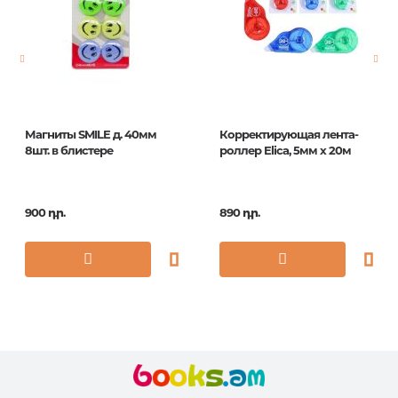
Էջերի քանակ
0
Հրատ. տարեթիվ
1
ISBN
5035393310028
Магниты SMILE д. 40мм
Корректирующая лента-
8шт. в блистере
роллер Elica, 5мм x 20м
900 դր.
890 դր.