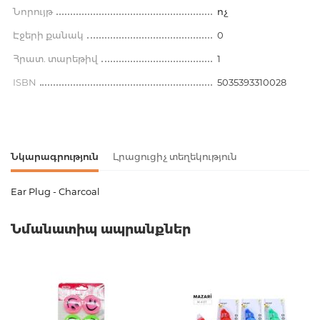
Նորույթ
ոչ
Էջերի քանակ
0
Հրատ. տարեթիվ
1
ISBN
5035393310028
Նկարագրություն
Լրացուցիչ տեղեկություն
Ear Plug - Charcoal
Ապրանքի կոդ
00-00077144
Նմանատիպ ապրանքներ
Քաշ
0.120000
Բարկոդ
5035393310028
Հրատարակիչ
Ifcarboard
creations
Նորույթ
ոչ