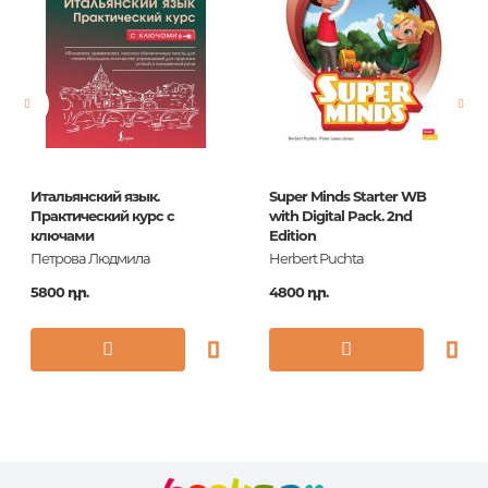
Լեզու
Английский
Նորույթ
ոչ
Էջերի քանակ
224
Կազմ
О
Հրատ. տարեթիվ
2016
Итальянский язык.
Super Minds Starter WB
Շարք
Classical Literature
Практический курс с
with Digital Pack. 2nd
ключами
Edition
ISBN
978-5-9925-1112-3
Петрова Людмила
Herbert Puchta
5800 դր.
4800 դր.