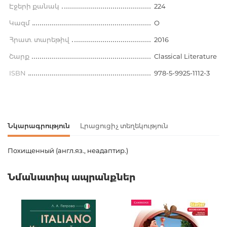
Էջերի քանակ
224
Կազմ
О
Հրատ. տարեթիվ
2016
Շարք
Classical Literature
ISBN
978-5-9925-1112-3
Նկարագրություն
Լրացուցիչ տեղեկություն
Похищенный (англ.яз., неадаптир.)
Ապրանքի կոդ
00-00073331
Նմանատիպ ապրանքներ
Քաշ
0.100000
Բարկոդ
9785992511123
Հրատարակիչ
Каро