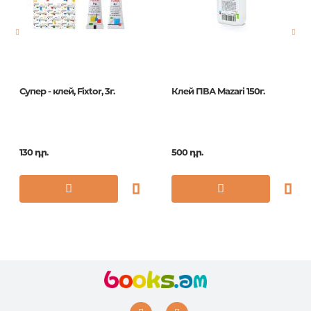
Հրատ. տարեթիվ
1
ISBN
GS_18708
Супер - клей, Fixtor, 3г.
Клей ПВА Mazari 150г.
130 դր.
500 դր.