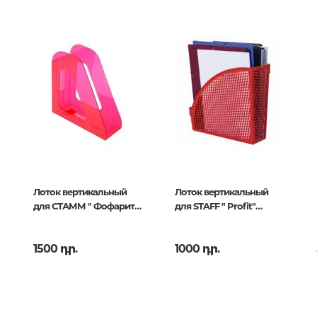
երների
496779
o
Քաղաքակրթության գաղտնիքն
չբացահայտված երևույթներ
Փիլիսոփայություն
Փիլիսոփայության պատմությու
132
Փիլիսոփայության ընդհանուր
Տրամաբանություն
Փիլիսոփայության առանձին
Лоток вертикальный
Лоток вертикальный
խնդիրներ և կատեգորիաներ
для СТАММ " Фофарит"
для STAFF " Profit"
Գեղագիտություն
тон.темно-красный
сечатый, полипропилен,
красный
Էթիկա
1500 դր.
1000 դր.
Աֆորիզմներ. Մտքեր. Ասույթնե
Կրոն