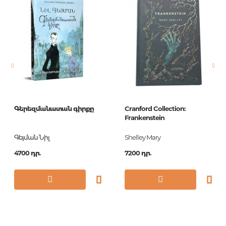
Լեզու
Русский
Նորույթ
ոչ
Էջերի քանակ
400
Կազմ
О
Չափս
76x100/32
Հրատ. տարեթիվ
2018
Գերեզմանատան գիրքը
Cranford Collection:
ISBN
978-5-04-095068-3
Frankenstein
Գեյման Նիլ
Shelley Mary
4700 դր.
7200 դր.