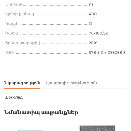
Նորույթ
ոչ
Էջերի քանակ
400
Կազմ
О
Չափս
76x100/32
Հրատ. տարեթիվ
2018
ISBN
978-5-04-095068-3
Նկարագրություն
Լրացուցիչ տեղեկություն
Шоколад
Ապրանքի կոդ
00-00074252
Նմանատիպ ապրանքներ
Քաշ
0.198000
Հրատարակիչ
Эксмо