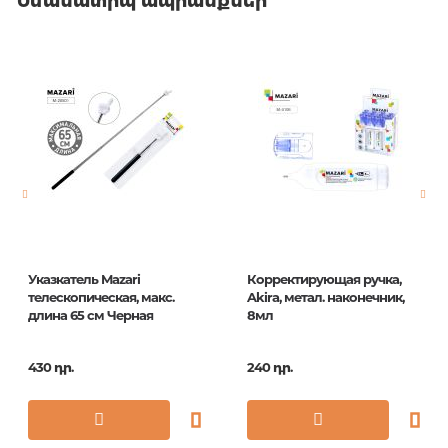
Նմանատիպ ապրանքներ
Указкатель Mazari
Корректирующая ручка,
телескопическая, макс.
Akira, метал. наконечник,
длина 65 см Черная
8мл
430 դր.
240 դր.