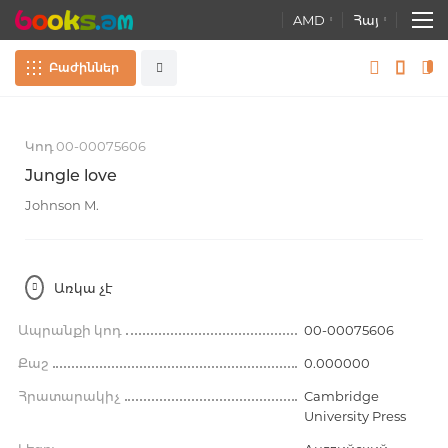
AMD
Հայ
Բաժիններ
Пропустить
Հուշանվերներ
բոլորը
и
к
Կոդ 00-00075606
перейти
к
Գրքեր
Jungle love
галереям
Ընդլայնված որոնում
изображений
Johnson M.
Ատլասներ. Քարտեզներ. Գլոբուսներ
Գրենական պիտույքներ
Առկա չէ
Զարգացնող խաղեր. Խաղալիքներ
Ապրանքի կոդ
00-00075606
Պաստառներ
Քաշ
0.000000
Հրատարակիչ
Cambridge
University Press