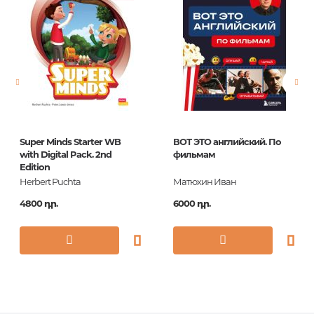
Լեզու
Английский
Նորույթ
ոչ
Էջերի քանակ
95
Կազմ
O.ТВ. С
Հրատ. տարեթիվ
2018
ISBN
978-0-521-75084-4
Super Minds Starter WB
ВОТ ЭТО английский. По
with Digital Pack. 2nd
фильмам
Edition
Herbert Puchta
Матюхин Иван
4800 դր.
6000 դր.