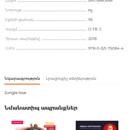
Լեզու
Английский
Նորույթ
ոչ
Էջերի քանակ
95
Կազմ
O.ТВ. С
Հրատ. տարեթիվ
2018
ISBN
978-0-521-75084-4
Նկարագրություն
Լրացուցիչ տեղեկություն
Jungle love
Ապրանքի կոդ
00-00075606
Նմանատիպ ապրանքներ
Քաշ
0.000000
Հրատարակիչ
Cambridge
University Press