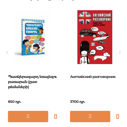
Հրատարակիչ
АСТ
Լեզու
Русский-турецкий
Նորույթ
ոչ
Էջերի քանակ
288
Կազմ
О
Չափս
108x84/64
Հրատ. տարեթիվ
2018
Պատկերազարդ եռալեզու
Английский разговорник
Շարք
Новый
բառարան (ըստ
карманный
թեմաների)
разговорник
ISBN
978-5-17-110007-0
850 դր.
3700 դր.