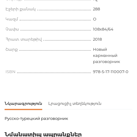
Էջերի քանակ
288
Կազմ
О
Չափս
108x84/64
Հրատ. տարեթիվ
2018
Շարք
Новый
карманный
разговорник
ISBN
978-5-17-110007-0
Նկարագրություն
Լրացուցիչ տեղեկություն
Русско-турецкий разговорник
Ապրանքի կոդ
00-00084989
Նմանատիպ ապրանքներ
Քաշ
0.086000