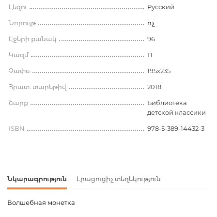
Լեզու
Русский
Նորույթ
ոչ
Էջերի քանակ
96
Կազմ
П
Չափս
195х235
Հրատ. տարեթիվ
2018
Շարք
Библиотека
детской классики
ISBN
978-5-389-14432-3
Նկարագրություն
Լրացուցիչ տեղեկություն
Волшебная монетка
Ապրանքի կոդ
00-00076194