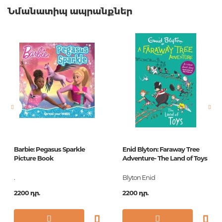
Նմանատիպ ապրանքներ
Քաշ
0.379000
Բարկոդ
9785389144323
Հրատարակիչ
Махаон
Լեզու
Русский
Նորույթ
ոչ
Էջերի քանակ
96
Կազմ
П
Չափս
195х235
Barbie: Pegasus Sparkle
Enid Blyton: Faraway Tree
Հրատ. տարեթիվ
2018
Picture Book
Adventure- The Land of Toys
Շարք
Библиотека
.
Blyton Enid
детской классики
2200 դր.
2200 դր.
ISBN
978-5-389-14432-3