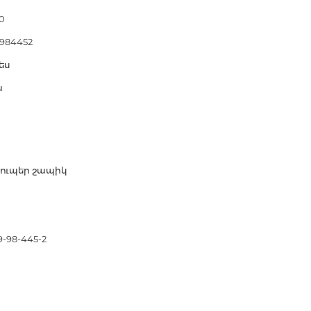
երների
0
Քաղաքակրթության գաղտնիքն
984452
չբացահայտված երևույթներ
ես
ն
Փիլիսոփայություն
Փիլիսոփայության պատմությու
Փիլիսոփայության ընդհանուր
Տրամաբանություն
սուպեր շապիկ
Փիլիսոփայության առանձին
խնդիրներ և կատեգորիաներ
Գեղագիտություն
Էթիկա
9-98-445-2
Աֆորիզմներ. Մտքեր. Ասույթնե
Կրոն