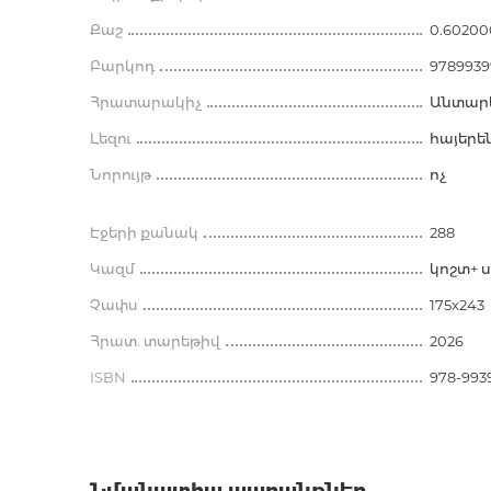
Աքսեսուարներ գրքաս
համար
Քաշ
0.60200
Բարկոդ
9789939
Հրատարակիչ
Անտար
Լեզու
հայերե
Նորույթ
ոչ
Էջերի քանակ
288
Կազմ
կոշտ+ 
Չափս
175x243
Հրատ. տարեթիվ
2026
ISBN
978-993