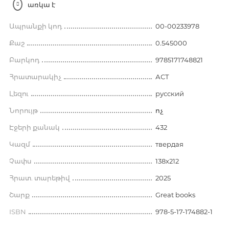
առկա է
Ապրանքի կոդ
00-00233978
Քաշ
0.545000
Բարկոդ
9785171748821
Հրատարակիչ
АСТ
Լեզու
русский
Նորույթ
ոչ
Էջերի քանակ
432
Կազմ
твердая
Չափս
138х212
Հրատ. տարեթիվ
2025
Շարք
Great books
ISBN
978-5-17-174882-1