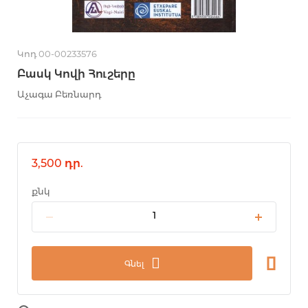
Կոդ 00-00233576
Բասկ Կովի Հուշերը
Աչագա Բեռնարդ
3,500 դր.
քնկ
Գնել