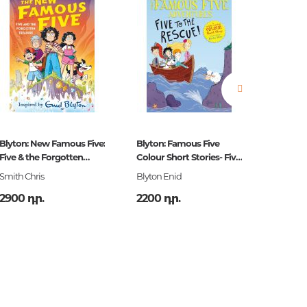
իկա,
Blyton: New Famous Five:
Blyton: Famous Five
Barbie:
Five & the Forgotten
Colour Short Stories- Five
թյուն
Treasure
to the
Smith Chris
Blyton Enid
.
2900 դր.
2200 դր.
2200 դ