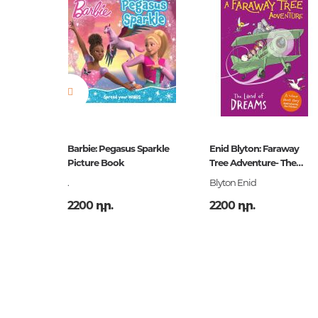
the Dogs
Barbie: Pegasus Sparkle
Enid Blyton: Faraway
Picture Book
Tree Adventure- The
Land of Dreams
.
Blyton Enid
2200 դր.
2200 դր.