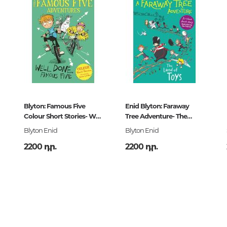
Կրոնի պատմություն.
Կրոնագիտություն
Համաշխարհային կրոններ
Արվեստ. Երաժշտություն
Գեղանկարչություն,
քանադակագործություն, գրաֆ
Blyton: Famous Five
Enid Blyton: Faraway
դիզայն, լուսանկարչություն
Colour Short Stories- Well
Tree Adventure- The
Արվեստի տեսություն և պատմու
Done,
Land of Toys
Blyton Enid
Blyton Enid
Հայկական արվեստ
2200 դր.
2200 դր.
Կինո, թատրոն, կրկես
Կիրառական արվեստ
Ճարտարապետություն
Երաժշտություն