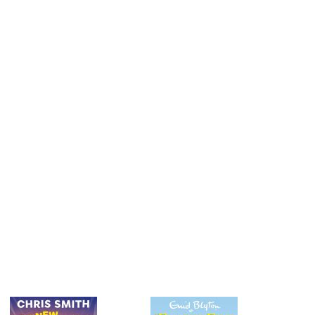
երը.
ն.
 հարցեր
ր