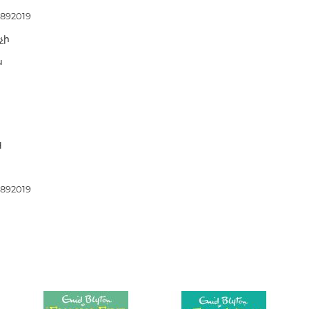
երների
892019
չի
Քաղաքակրթության գաղտնիքն
չբացահայտված երևույթներ
ն
Փիլիսոփայություն
Փիլիսոփայության պատմությու
Փիլիսոփայության ընդհանուր
կ
Տրամաբանություն
Փիլիսոփայության առանձին
խնդիրներ և կատեգորիաներ
892019
Գեղագիտություն
Էթիկա
Աֆորիզմներ. Մտքեր. Ասույթնե
Կրոն