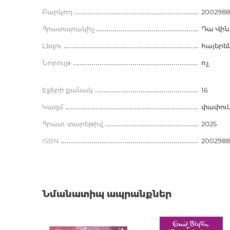
Աքսեսուարներ գրքաս
Բարկոդ
համար
2002988
Հրատարակիչ
Դա Վին
Լեզու
հայերե
Նորույթ
ոչ
Էջերի քանակ
16
Կազմ
փափու
Հրատ. տարեթիվ
2025
ISBN
2002988
Նմանատիպ ապրանքներ