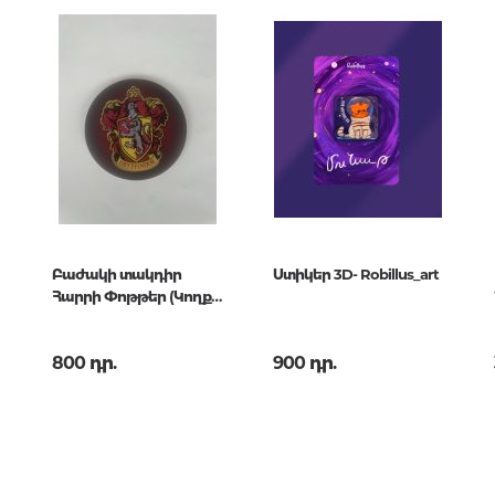
երների
Քաղաքակրթության գաղտնիքն
չբացահայտված երևույթներ
Փիլիսոփայություն
Փիլիսոփայության պատմությու
Փիլիսոփայության ընդհանուր
Տրամաբանություն
Բաժակի տակդիր
Ստիկեր 3D- Robillus_art
Փիլիսոփայության առանձին
Հարրի Փոթթեր (Կողքի
խնդիրներ և կատեգորիաներ
բաժին)
Գեղագիտություն
800 դր.
900 դր.
Էթիկա
Աֆորիզմներ. Մտքեր. Ասույթնե
Կրոն