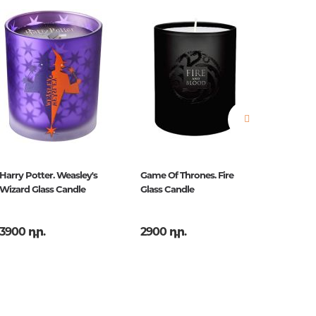
երը.
ն.
 հարցեր
Harry Potter. Weasley's
Game Of Thrones. Fire
Harry Po
Wizard Glass Candle
Glass Candle
Large G
3900 դր.
2900 դր.
3900 դ
ր