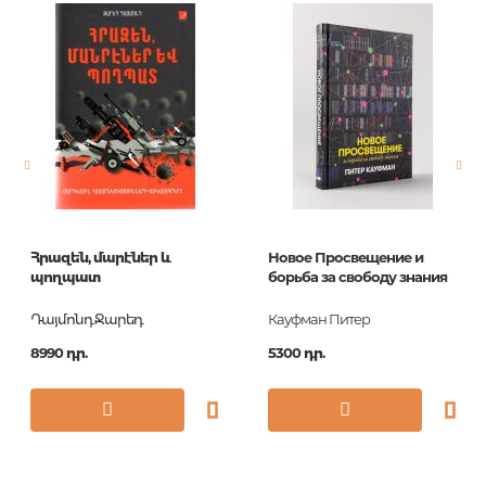
Հրազեն, մարէներ և
Новое Просвещение и
պողպատ
борьба за свободу знания
Դայմոնդ Ջարեդ
Кауфман Питер
8990 դր.
5300 դր.