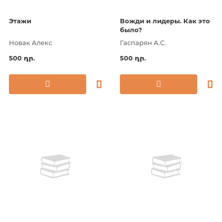
Этажи
Вожди и лидеры. Как это
было?
Новак Алекс
Гаспарян А.С.
500 դր.
500 դր.