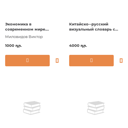
Экономика в
Китайско--русский
современном мире.
визуальный словарь с
Economics in the Modern
транскрипцией
Миловидов Виктор
World.
1000 դր.
4000 դր.