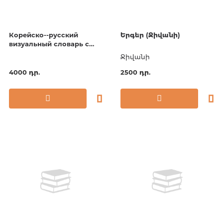
Корейско--русский
Երգեր (Ջիվանի)
визуальный словарь с
транскрипцией
Ջիվանի
4000 դր.
2500 դր.