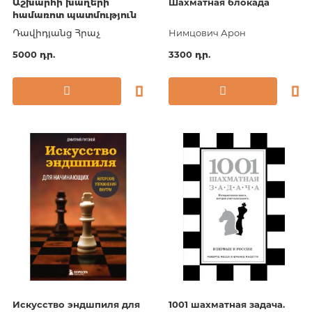
Աշխարհի խաղերի
Шахматная блокада
համառոտ պատմություն
Դավիդյանց Հրաչ
Нимцович Арон
5000 դր.
3300 դր.
Искусство эндшпиля для
1001 шахматная задача.