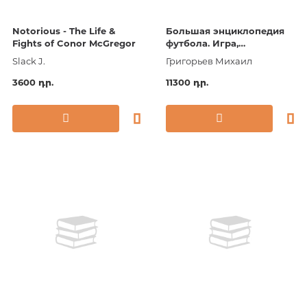
Notorious - The Life &
Большая энциклопедия
Fights of Conor McGregor
футбола. Игра,
покорившая мир: от
Slack J.
Григорьев Михаил
первых матчей до
великих побед
3600 դր.
11300 դր.