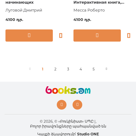
начинающих
Интерактивная книга,
которая учит выигрывать
Луговой Дмитрий
Месса Роберто
4100 դր.
4100 դր.
1
2
3
4
5
© 2026, © «Բուկինիստ» ՍՊԸ |,
Բոլոր իրավունքները պահպանված են
Կայքի ձևավորումը՝
Studio ONE