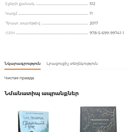
Էջերի քանակ
512
Կազմ
П
Հրատ. տարեթիվ
2017
ISBN
978-5-699-99741-1
Նկարագրություն
Լրացուցիչ տեղեկություն
Чистая правда
Ապրանքի կոդ
00-00074204
Նմանատիպ ապրանքներ
Քաշ
0.502000
Բարկոդ
9785699997411
Հրատարակիչ
Эксмо
Լեզու
Русский