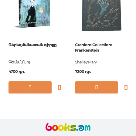
Նորույթ
ոչ
Էջերի քանակ
512
Կազմ
П
Հրատ. տարեթիվ
2017
Գերեզմանատան գիրքը
Cranford Collection:
ISBN
978-5-699-99741-1
Frankenstein
Գեյման Նիլ
Shelley Mary
4700 դր.
7200 դր.