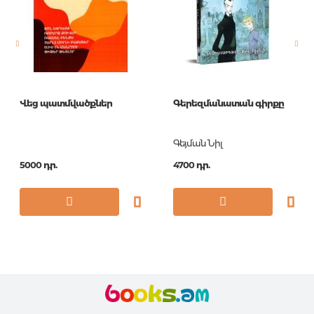
Նորույթ
ոչ
Էջերի քանակ
480
Կազմ
П
Հրատ. տարեթիվ
2018
Վեց պատմվածքներ
Գերեզմանատան գիրքը
ISBN
978-5-04-090995-7
Գեյման Նիլ
5000 դր.
4700 դր.