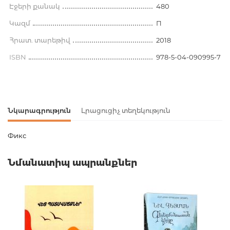
Էջերի քանակ
480
Կազմ
П
Հրատ. տարեթիվ
2018
ISBN
978-5-04-090995-7
Նկարագրություն
Լրացուցիչ տեղեկություն
Фикс
Ապրանքի կոդ
00-00074120
Նմանատիպ ապրանքներ
Քաշ
0.000000
Բարկոդ
9785040909957
Հրատարակիչ
Эксмо
Լեզու
Русский