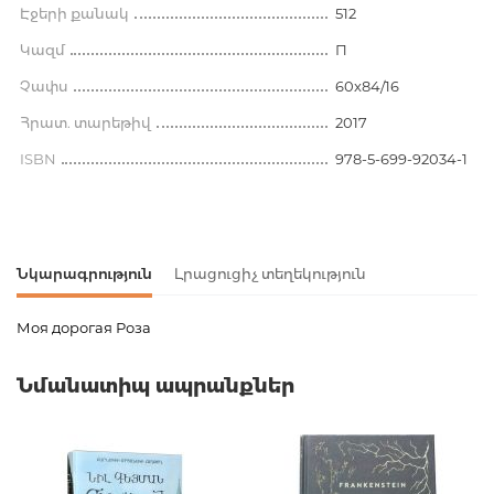
Էջերի քանակ
512
Կազմ
П
Չափս
60x84/16
Հրատ. տարեթիվ
2017
ISBN
978-5-699-92034-1
Նկարագրություն
Լրացուցիչ տեղեկություն
Моя дорогая Роза
Ապրանքի կոդ
00-00072927
Նմանատիպ ապրանքներ
Քաշ
0.509000
Բարկոդ
9785699920341
Հրատարակիչ
Эксмо