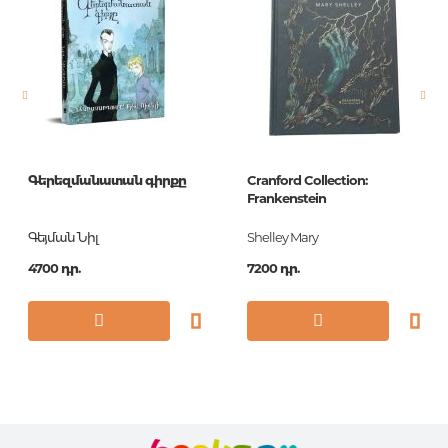
Լեզու
Русский
Նորույթ
ոչ
Էջերի քանակ
512
Կազմ
П
Չափս
60x84/16
Գերեզմանատան գիրքը
Cranford Collection:
Հրատ. տարեթիվ
2017
Frankenstein
ISBN
978-5-699-92034-1
Գեյման Նիլ
Shelley Mary
4700 դր.
7200 դր.