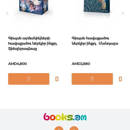
Publication date
1
ISBN
70-0027
Գիպսե արձանիկների
Գիպսե հավաքածու
հավաքածու ներկիր ինքդ․
ներկիր ինքդ․ Մանդալա
Տիեզերագնաց
AMD4,800
AMD2,880