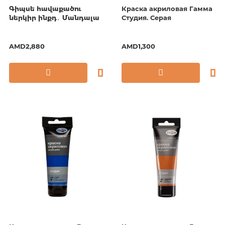
Գիպսե հավաքածու
Краска акриловая Гамма
ներկիր ինքդ․ Մանդալա
Студия. Серая
AMD2,880
AMD1,300