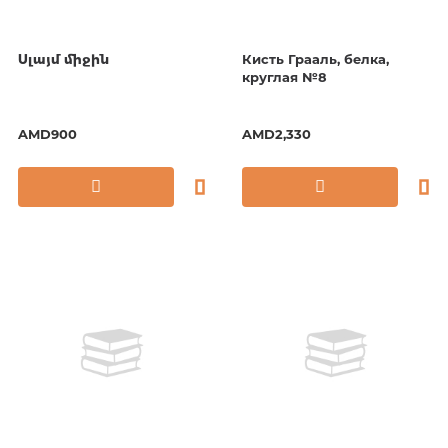
Սլայմ միջին
Кисть Грааль, белка,
круглая №8
AMD900
AMD2,330