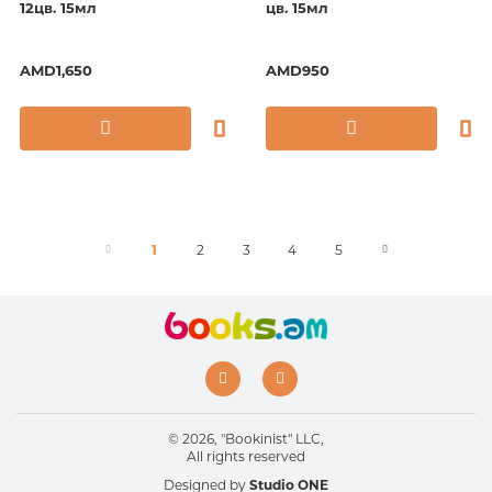
12цв. 15мл
цв. 15мл
AMD1,650
AMD950
1
2
3
4
5
© 2026, "Bookinist" LLC,
All rights reserved
Designed by
Studio ONE