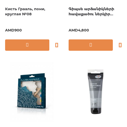
Кисть Грааль, пони,
Գիպսե արձանիկների
круглая №08
հավաքածու ներկիր
ինքդ․ Տիեզերագնաց
AMD900
AMD4,800