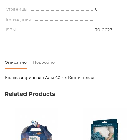
Страницы
0
Год издания
1
ISBN
70-0027
Описание
Подробно
Краска акриловая Альт 60 мл Коричневая
Код товара
00-00081533
Related Products
Вес
0.000000
Штрих код
4606016188310
Издательство
Альта-Пресс
Новинка
No
Страницы
0