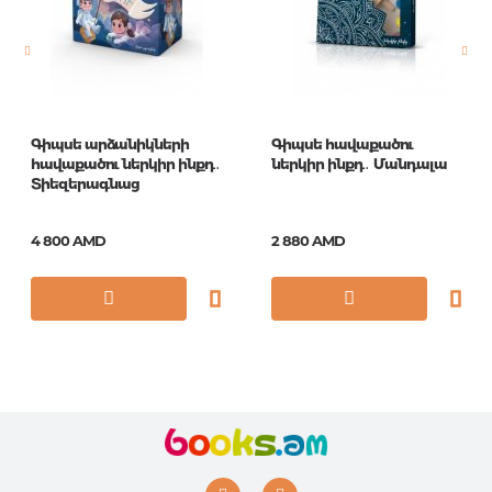
Год издания
1
ISBN
70-0027
Գիպսե արձանիկների
Գիպսե հավաքածու
հավաքածու ներկիր ինքդ․
ներկիր ինքդ․ Մանդալա
Տիեզերագնաց
4 800 AMD
2 880 AMD