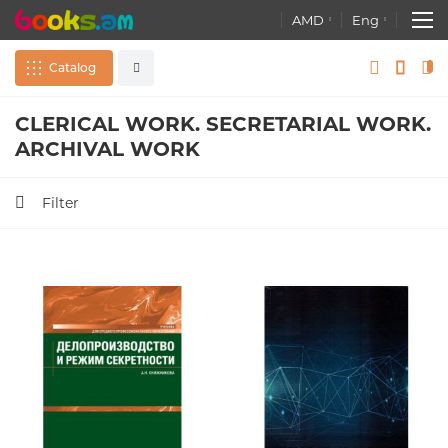
AMD
Eng
Catalog
CLERICAL WORK. SECRETARIAL WORK.
Souvenir
All
ARCHIVAL WORK
Books
Advanced search
Filter
Atlases. Maps. Globes
Stationery
Educational games, toys
Wallpapers