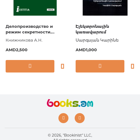
Делопроизводство и
Էլեկտրոնային
режим секретности.
կառավարում
(СПО). Учебник
Книжникова А.Н.
Սարգսյան Կարինե
AMD2,500
AMD1,000
© 2026, "Bookinist" LLC,