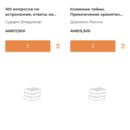
100 вопросов по
Книжные тайны.
астрономии, ответы на
Приключения хранителей
которые должен знать
библиотек. От папируса
Сурдин Владимир
Дорожко Жанна
каждый
до цифровых страниц
AMD7,300
AMD5,300