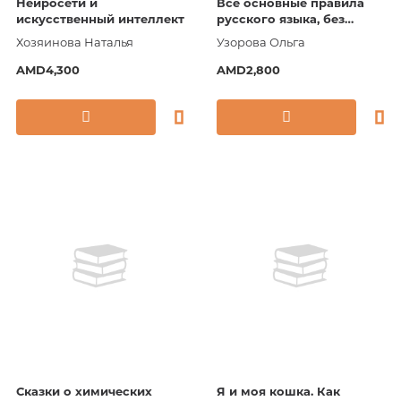
Нейросети и
Все основные правила
искусственный интеллект
русского языка, без
знания которых
Хозяинова Наталья
Узорова Ольга
невозможно писать без
ошибок. 1-4 классы
AMD4,300
AMD2,800
Сказки о химических
Я и моя кошка. Как