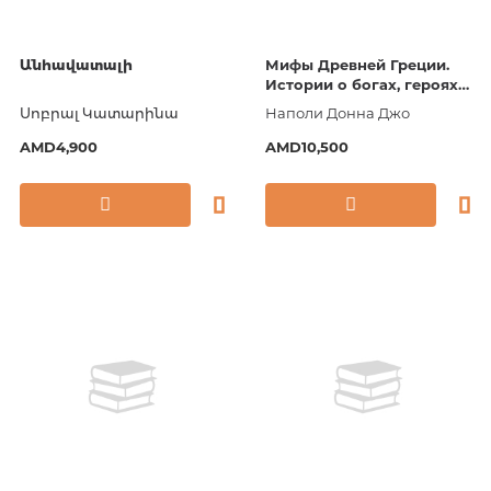
Անհավատալի
Мифы Древней Греции.
Истории о богах, героях
и чудовищах
Սոբրալ Կատարինա
Наполи Донна Джо
AMD4,900
AMD10,500