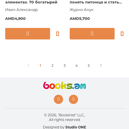
элементах. 70 богатырей
понять питомца и стать
ему другом
Ивич Александр
Журно Анук
AMD4,900
AMD5,700
1
2
3
4
5
© 2026, "Bookinist" LLC,
All rights reserved
Designed by
Studio ONE