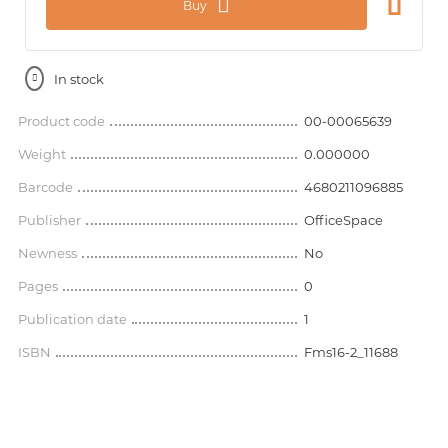
Buy
In stock
Product code
00-00065639
Weight
0.000000
Barcode
4680211096885
Publisher
OfficeSpace
Newness
No
Pages
0
Publication date
1
ISBN
Fms16-2_11688