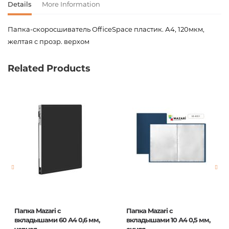
Details
More Information
Папка-скоросшиватель OfficeSpace пластик. А4, 120мкм,
желтая с прозр. верхом
Product code
00-00065639
Related Products
Weight
0.000000
Barcode
4680211096885
Publisher
OfficeSpace
Newness
No
Pages
0
Publication date
1
ISBN
Fms16-2_11688
Папка Mazari с
Папка Mazari с
вкладышами 60 А4 0,6 мм,
вкладышами 10 А4 0,5 мм,