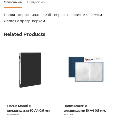
Описание
Подробно
Папка-скоросшиватель OfficeSpace пластик. А4, 120мкм,
желтая с прозр. верхом
Код товара
00-00065639
Related Products
Вес
0.000000
Штрих код
4680211096885
Издательство
OfficeSpace
Новинка
No
Страницы
0
Год издания
1
ISBN
Fms16-2_11688
Папка Mazari с
Папка Mazari с
вкладышами 60 А4 0,6 мм,
вкладышами 10 А4 0,5 мм,