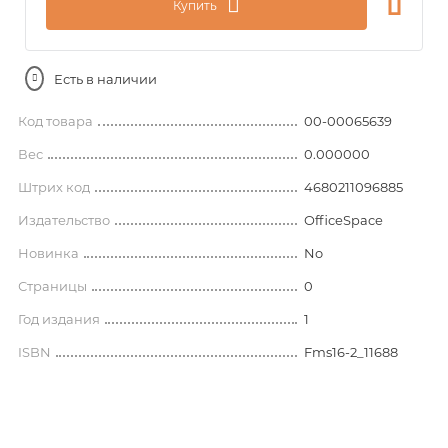
Купить
Есть в наличии
Код товара
00-00065639
Вес
0.000000
Штрих код
4680211096885
Издательство
OfficeSpace
Новинка
No
Страницы
0
Год издания
1
ISBN
Fms16-2_11688