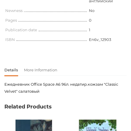
английский
Newness
No
Pages
0
Publication date
1
ISBN
En6v_12903
Details
More Information
Ежедневник Office Space A6 96л. недатир.кожзам "Classic
Velvet" салатовый
Product code
00-00077634
Related Products
Weight
0.000000
Publisher
Спейс
language
Русский,