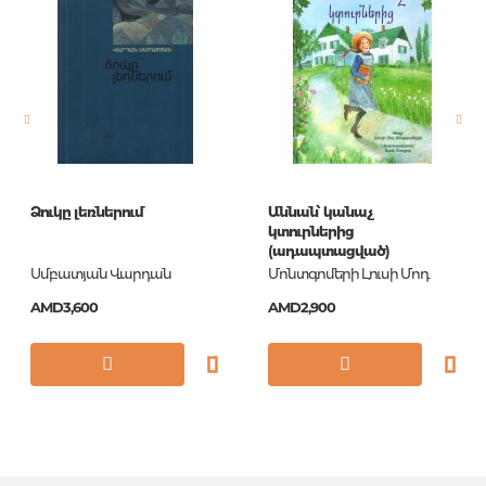
английский
Newness
No
Pages
0
Publication date
1
ISBN
En6v_12903
Ձուկը լեռներում
Աննան՝ կանաչ
կտուրներից
(ադապտացված)
Սմբատյան Վարդան
Մոնտգոմերի Լուսի Մոդ
AMD3,600
AMD2,900