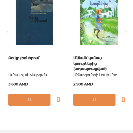
английский
Новинка
No
Страницы
0
Год издания
1
ISBN
En6v_12903
Ձուկը լեռներում
Աննան՝ կանաչ
կտուրներից
(ադապտացված)
Սմբատյան Վարդան
Մոնտգոմերի Լուսի Մոդ
3 600 AMD
2 900 AMD