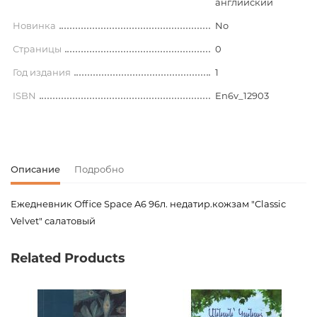
английский
Новинка
No
Страницы
0
Год издания
1
ISBN
En6v_12903
Описание
Подробно
Ежедневник Office Space A6 96л. недатир.кожзам "Classic
Velvet" салатовый
Код товара
00-00077634
Related Products
Вес
0.000000
Издательство
Спейс
Язык
Русский,