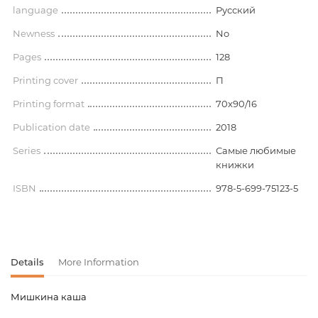
language
Русский
Newness
No
Pages
128
Printing cover
П
Printing format
70x90/16
Publication date
2018
Series
Самые любимые
книжки
ISBN
978-5-699-75123-5
Details
More Information
Мишкина каша
Product code
00-00072889