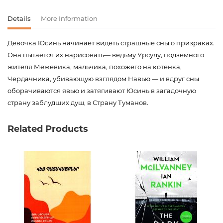
Details
More Information
Девочка Юсинь начинает видеть страшные сны о призраках.
Она пытается их нарисовать— ведьму Урсулу, подземного
жителя Межевика, мальчика, похожего на котенка,
Чердачника, убивающую взглядом Навью — и вдруг сны
оборачиваются явью и затягивают Юсинь в загадочную
страну заблудших душ, в Страну Туманов.
Product code
00-00073926
Related Products
Weight
0.236000
Barcode
9785170949885
Publisher
АСТ
language
русский
Newness
No
Pages
192