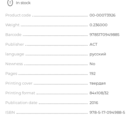
In stock
Product code
00-00073926
Weight
0.236000
Barcode
9785170949885
Publisher
АСТ
language
русский
Newness
No
Pages
192
Printing cover
твердая
Printing format
84x108/32
Publication date
2016
ISBN
978-5-17-094988-5