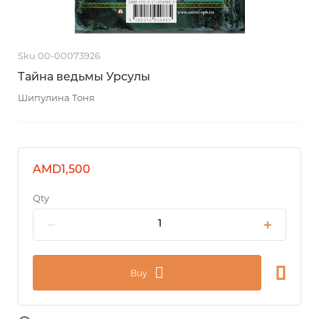
Sku 00-00073926
Тайна ведьмы Урсулы
Шипулина Тоня
AMD1,500
Qty
Buy