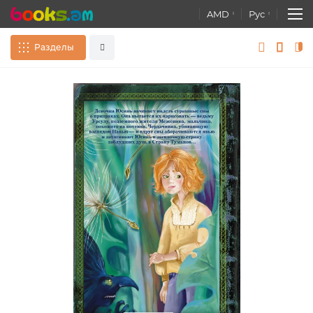
AMD
Рус
Разделы
Skip
S
Сувениры
Все
to
t
the
t
end
b
Книги
of
o
Расширенный поиск
the
t
images
Атласы. Карты. Глобусы
gallery
g
Канцелярские товары
Развивающие игры, Игрушки
постеры