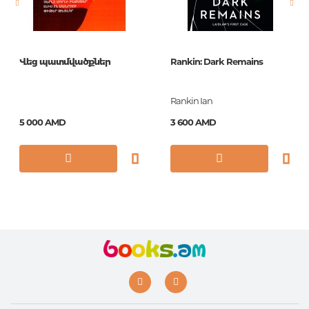
Обложка
твердая
Формат
84x108/32
Վեց պատմվածքներ
Rankin: Dark Remains
Год издания
2016
ISBN
978-5-17-094988-5
Rankin Ian
5 000 AMD
3 600 AMD