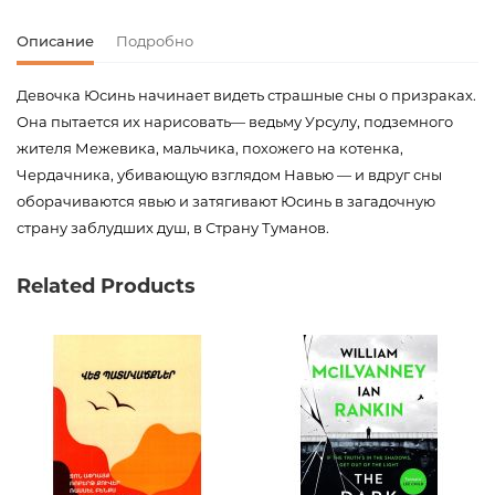
Описание
Подробно
Девочка Юсинь начинает видеть страшные сны о призраках.
Она пытается их нарисовать— ведьму Урсулу, подземного
жителя Межевика, мальчика, похожего на котенка,
Чердачника, убивающую взглядом Навью — и вдруг сны
оборачиваются явью и затягивают Юсинь в загадочную
страну заблудших душ, в Страну Туманов.
Код товара
00-00073926
Related Products
Вес
0.236000
Штрих код
9785170949885
Издательство
АСТ
Язык
русский
Новинка
No
Страницы
192