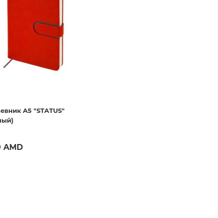
 блокноты
История
Носители информации
лассическая литература
История древнего мира
современная литература
Наборы для письменного сто
История Армении
Глобусы. Карты
Арменоведение
Прочее
 литература
и недатированные
классическая литература
Школьные принадлежности
ки
Археология. Краеведение
 современная литература
Фломастеры
История зарубежных стран.
евник A5 "STATUS"
История средних веков
ный)
ература
Этнография. Фольклор
нга
0 AMD
История спецслужб и
разведывательных управлений
История России и СССР
Купить
 для книголюбов
Всеобщая история