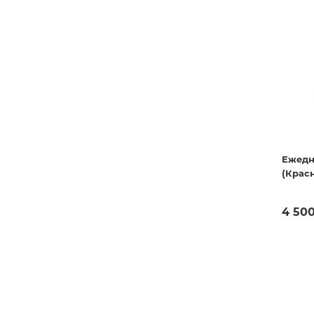
Творческие
Армянская к
Армянская 
Скетчбуки
Блокноты
Зарубежная
Ежедневник
Зарубежная 
Ежедневни
Зарубежная
Ежедн
(Крас
Русская лит
Комиксы, ма
4 50
Аксессуары