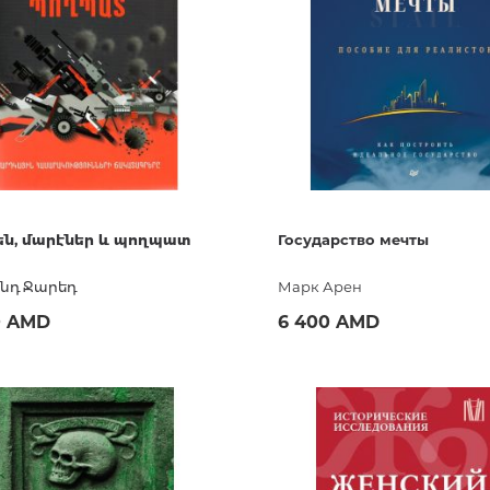
Тайны цивилизаций. Неопозна
явления
Философия
История философии. Общие во
философии
Логика
Отдельные проблемы и категор
ն, մարէներ և պողպատ
Государство мечты
философии
Эстетика
նդ Ջարեդ
Марк Арен
Этика
0 AMD
6 400 AMD
Афоризмы. Мысли. Изречения
Купить
Купить
Религия
История религии. Религиоведе