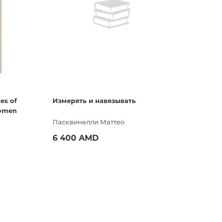
ность
es of
Измерять и навязывать
е дело.
Women
Пасквинелли Маттео
ть.
6 400 AMD
илейшнз
Купить