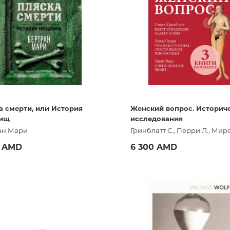
Мировые религии
Искусство. Музыка
Живопись, скульптура, графика,
дизайн, фото
История и теория искусства
Искусство Армении
а смерти, или История
Женский вопрос. Историч
бищ
исследования
ан Мари
Гринблатт С., Перри Л., Мирс
Театр, кино, цирк
0 AMD
6 300 AMD
Народное, прикладное искусст
Архитектура
Купить
Купить
Музыка
Ноты