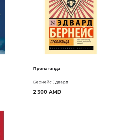
нные
просы
ии
Пропаганда
Бернейс Эдвард
2 300 AMD
Купить
ние