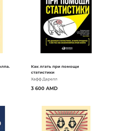
ла
Дневники
Флаги
Упаковочная бумага
Новинки канц
олпа.
Как лгать при помощи
статистики
Хафф Дарелл
3 600 AMD
Купить