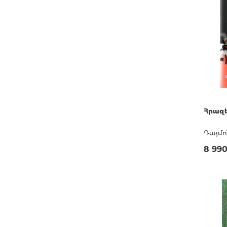
Հրազե
Դայմո
8 99