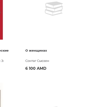
еские
О женщинах
 Э.
Сонтаг Сьюзен
6 100 AMD
во
Купить