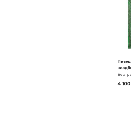
Пляск
клад
Бертр
4 10