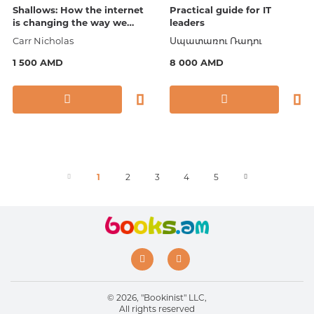
Shallows: How the internet
Practical guide for IT
is changing the way we
leaders
read, think & remember
Carr Nicholas
Սպատառու Ռադու
(վնասված)
1 500 AMD
8 000 AMD
1
2
3
4
5
© 2026, "Bookinist" LLC,
All rights reserved