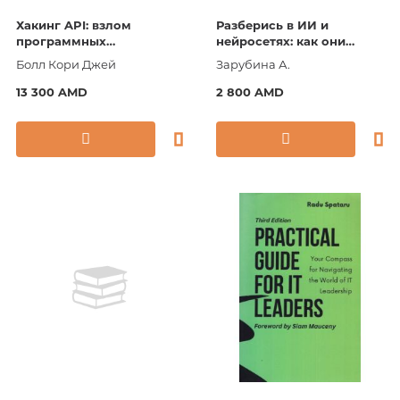
Хакинг API: взлом
Разберись в ИИ и
программных
нейросетях: как они
интерфейсов веб-
работают, где помогают и
Болл Кори Джей
Зарубина А.
приложений
где ошибаются
13 300 AMD
2 800 AMD