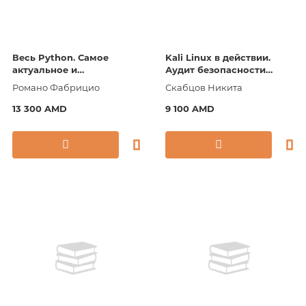
Весь Python. Самое
Kali Linux в действии.
актуальное и
Аудит безопасности
исчерпывающее
информационных систем.
Романо Фабрицио
Скабцов Никита
руководство
2-е издание
13 300 AMD
9 100 AMD