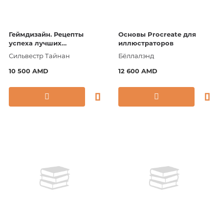
Геймдизайн. Рецепты
Основы Procreate для
успеха лучших
иллюстраторов
компьютерных игр от
Сильвестр Тайнан
Бёллалэнд
Super Mario и Doom до
Assassin's Creed и дальш
10 500 AMD
12 600 AMD