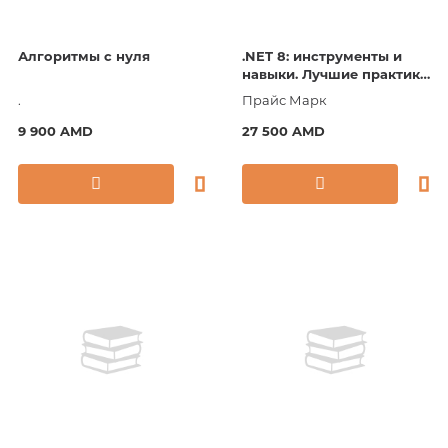
Алгоритмы с нуля
.NET 8: инструменты и
навыки. Лучшие практики
и паттерны
.
Прайс Марк
проектирования, отладки
и тестирования
9 900 AMD
27 500 AMD