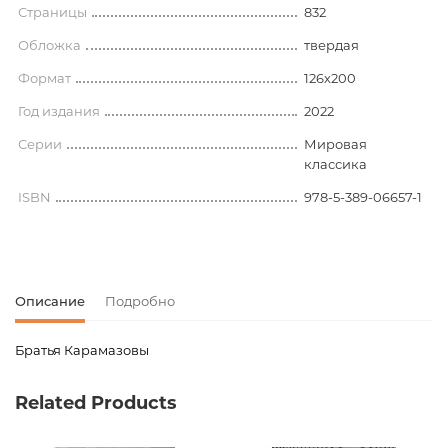
Страницы
832
Обложка
твердая
Формат
126х200
Год издания
2022
Серии
Мировая
классика
ISBN
978-5-389-06657-1
Описание
Подробно
Братья Карамазовы
Код товара
00-00008398
Related Products
Вес
0.559000
Штрих код
9785389066571