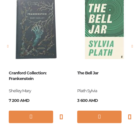
Издательство
Азбука
Язык
русский
Новинка
No
Страницы
832
Обложка
твердая
Формат
126х200
Cranford Collection:
The Bell Jar
Год издания
2022
Frankenstein
Серии
Мировая
Shelley Mary
Plath Sylvia
классика
7 200 AMD
3 600 AMD
ISBN
978-5-389-06657-1