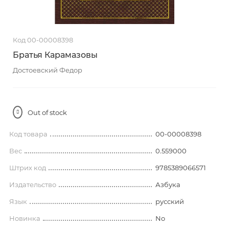
Код 00-00008398
Братья Карамазовы
Достоевский Федор
Out of stock
Код товара
00-00008398
Вес
0.559000
Штрих код
9785389066571
Издательство
Азбука
Язык
русский
Новинка
No