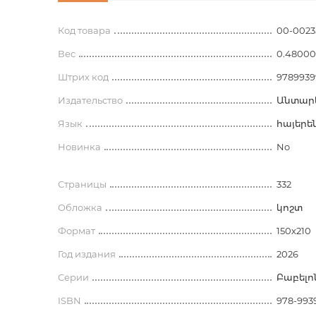
Код товара
00-0023
Вес
0.4800
Штрих код
9789939
Издательство
Անտար
Язык
հայերե
Новинка
No
Страницы
332
Обложка
կոշտ
Формат
150x210
Год издания
2026
Серии
Բաբելո
ISBN
978-9939