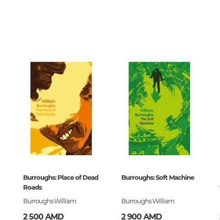
Мировые религии
Искусство. Музыка
Живопись, скульптура, графика,
дизайн, фото
История и теория искусства
Искусство Армении
Театр, кино, цирк
Народное, прикладное искусст
Архитектура
Burroughs: Place of Dead
Burroughs: Soft Machine
Музыка
Roads
Ноты
Burroughs William
Burroughs William
2 500 AMD
2 900 AMD