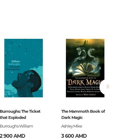
во
Burroughs: The Ticket
The Mammoth Book of
Ծերուն
that Exploded
Dark Magic
Burroughs William
Ashley Mike
Հեմինգ
2 900 AMD
3 600 AMD
3 990