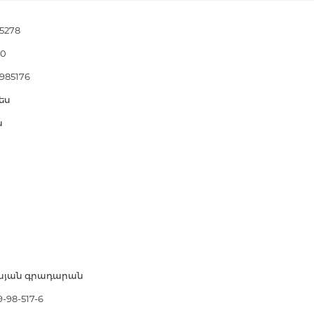
Тайны цивилизаций. Неопозна
явления
5278
00
Философия
985176
История философии. Общие во
ես
философии
ն
Логика
Отдельные проблемы и категор
философии
Эстетика
Этика
Афоризмы. Мысли. Изречения
նյան գրադարան
Религия
История религии. Религиоведе
-98-517-6