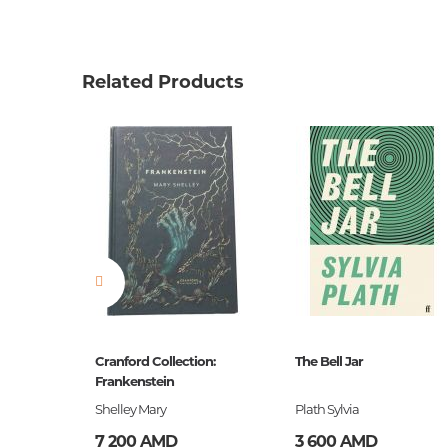
Related Products
ը
Cranford Collection:
The Bell Jar
Frankenstein
եստ
Shelley Mary
Plath Sylvia
7 200 AMD
3 600 AMD