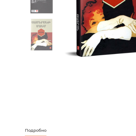
Творческие
Армянская к
Армянская 
Скетчбуки
Блокноты
Зарубежная
Ежедневник
Зарубежная 
Ежедневни
Зарубежная
Русская лит
Комиксы, ма
Аксессуары
Подробно